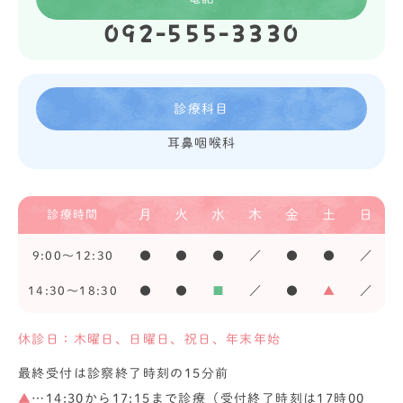
092-555-3330
診療科目
耳鼻咽喉科
月
火
水
木
金
土
日
診療時間
9:00〜12:30
●
●
●
／
●
●
／
14:30〜18:30
●
●
■
／
●
▲
／
休診日：木曜日、日曜日、祝日、年末年始
最終受付は診察終了時刻の15分前
▲
…14:30から17:15まで診療（受付終了時刻は17時00