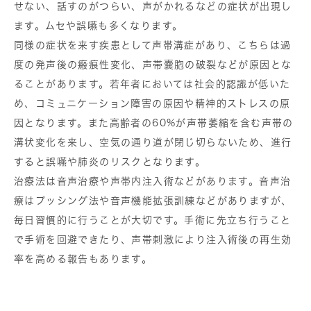
せない、話すのがつらい、声がかれるなどの症状が出現し
ます。ムセや誤嚥も多くなります。
同様の症状を来す疾患として声帯溝症があり、こちらは過
度の発声後の瘢痕性変化、声帯嚢胞の破裂などが原因とな
ることがあります。若年者においては社会的認識が低いた
め、コミュニケーション障害の原因や精神的ストレスの原
因となります。また高齢者の60%が声帯萎縮を含む声帯の
溝状変化を来し、空気の通り道が閉じ切らないため、進行
すると誤嚥や肺炎のリスクとなります。
治療法は音声治療や声帯内注入術などがあります。音声治
療はプッシング法や音声機能拡張訓練などがありますが、
毎日習慣的に行うことが大切です。手術に先立ち行うこと
で手術を回避できたり、声帯刺激により注入術後の再生効
率を高める報告もあります。