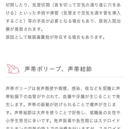
切開したり、気管切開（首を切って空気の通り道に穴をあ
ける）といった手術や挿管（気管まで空気を通す管を挿入
すること）等の手技が必要となる場合もあり、原則入院治
療が推奨されます。
原因として喉頭蓋嚢胞が存在する場合もあります。
声帯ポリープ、声帯結節
声帯ポリープは音声酷使や喫煙、感染、咳などを契機に声
帯粘膜下の血管がやぶれて、血腫や浮腫が生じることで発
生します。声帯の振動が妨げられることで嗄声が生じま
す。声帯結節は大声を使うことで好発し、就職後の女性や
小学生男児に多いです。発声指導や急性期にはステロイド
ホルモンの内服や吸入での治療を行いますが、ステロイド