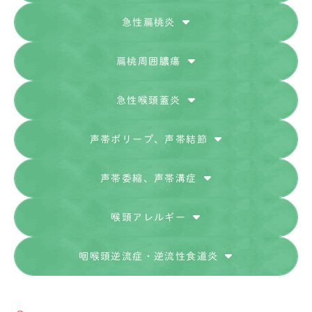
急性扁桃炎
扁桃周囲膿瘍
急性喉頭蓋炎
声帯ポリープ、声帯結節
声帯委縮、声帯溝症
喉頭アレルギー
咽喉頭逆流症・逆流性食道炎