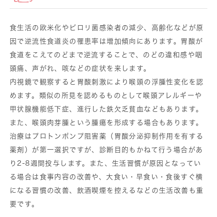
食生活の欧米化やピロリ菌感染者の減少、高齢化などが原
因で逆流性食道炎の罹患率は増加傾向にあります。胃酸が
食道をこえてのどまで逆流することで、のどの違和感や咽
頭痛、声がれ、咳などの症状を来します。
内視鏡で観察すると胃酸刺激により喉頭の浮腫性変化を認
めます。類似の所見を認めるものとして喉頭アレルギーや
甲状腺機能低下症、進行した鉄欠乏貧血などもあります。
また、喉頭肉芽腫という腫瘍を形成する場合もあります。
治療はプロトンポンプ阻害薬（胃酸分泌抑制作用を有する
薬剤）が第一選択ですが、診断目的もかねて行う場合があ
り2-8週間投与します。また、生活習慣が原因となってい
る場合は食事内容の改善や、大食い・早食い・食後すぐ横
になる習慣の改善、飲酒喫煙を控えるなどの生活改善も重
要です。