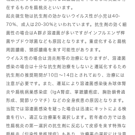
在するものを扁桃炎といいます。
起炎微生物は抗生剤の効かないウイルス性が小児は40-
70%、成人は20-30%といわれています。抗生剤の効く細
菌性の場合はA群β溶連菌が多いですがインフルエンザ桿
菌やブドウ球菌なども原因となります。重症化すると扁桃
周囲膿瘍、頸部膿瘍を来す可能性があります。
ウイルス性の場合は消炎剤等の治療になりますが、溶連菌
感染の場合は十分な抗生剤治療をしないと遷延化するため
抗生剤の推奨期間が10日～14日とされており、治療には
注意が必要です。また、遷延により溶連菌感染後糸球体腎
炎や扁桃病巣感染症（IgA腎症、掌蹠膿疱症、胸肋鎖骨過
形成、関節リウマチ）などの全身疾患の原因となります。
当院では溶連菌感染を疑った場合は迅速にキットによる検
査を行い、適正な治療薬を選択します。若年者の方では急
性扁桃炎の第一選択の抗生剤に反応して皮疹を来す特殊な
扁桃炎（伝染性単核球症）もあり、治療薬の選択には注意