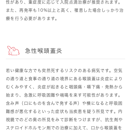
性があり、重症度に応じて入院点滴治療が推奨されます。
また、再発率も10%以上と高く、罹患した場合しっかり治
療を行う必要があります。
急性喉頭蓋炎
若い健康な方でも突然死するリスクのある病気です。空気
の通り道と食事の通り道の境界にある喉頭蓋は炎症により
むくみやすく、炎症が起きると咽頭痛・嚥下痛・発熱から
始まり、急激に呼吸困難や喘鳴を来す可能性があります。
含み声（口にものを含んで発する声）や横になると呼吸困
難感が悪化するといった症状も当疾患を疑う所見です。内
視鏡でのどの奥の所見をみて診断をつけますが、抗生剤や
ステロイドホルモン剤での治療に加えて、口から喉頭蓋を