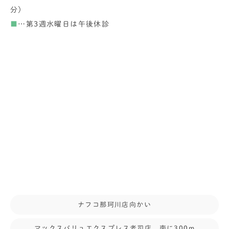
分）
■
…第3週水曜日は午後休診
ナフコ那珂川店向かい
マックスバリュエクスプレス老司店 南に300m