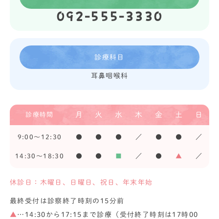
092-555-3330
診療科目
耳鼻咽喉科
月
火
水
木
金
土
日
診療時間
9:00〜12:30
●
●
●
／
●
●
／
14:30〜18:30
●
●
■
／
●
▲
／
休診日：木曜日、日曜日、祝日、年末年始
最終受付は診察終了時刻の15分前
▲
…14:30から17:15まで診療（受付終了時刻は17時00