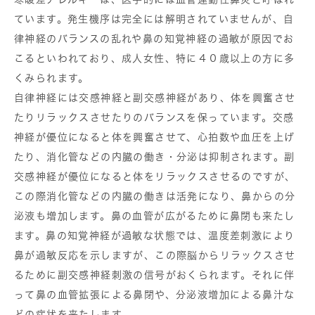
ています。発生機序は完全には解明されていませんが、自
律神経のバランスの乱れや鼻の知覚神経の過敏が原因でお
こるといわれており、成人女性、特に４０歳以上の方に多
くみられます。
自律神経には交感神経と副交感神経があり、体を興奮させ
たりリラックスさせたりのバランスを保っています。交感
神経が優位になると体を興奮させて、心拍数や血圧を上げ
たり、消化管などの内臓の働き・分泌は抑制されます。副
交感神経が優位になると体をリラックスさせるのですが、
この際消化管などの内臓の働きは活発になり、鼻からの分
泌液も増加します。鼻の血管が広がるために鼻閉も来たし
ます。鼻の知覚神経が過敏な状態では、温度差刺激により
鼻が過敏反応を示しますが、この際脳からリラックスさせ
るために副交感神経刺激の信号がおくられます。それに伴
って鼻の血管拡張による鼻閉や、分泌液増加による鼻汁な
どの症状を来たします。