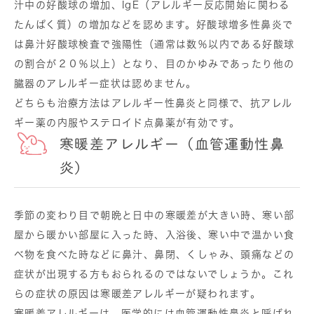
汁中の好酸球の増加、IgE（アレルギー反応開始に関わる
たんぱく質）の増加などを認めます。好酸球増多性鼻炎で
は鼻汁好酸球検査で強陽性（通常は数％以内である好酸球
の割合が２０％以上）となり、目のかゆみであったり他の
臓器のアレルギー症状は認めません。
どちらも治療方法はアレルギー性鼻炎と同様で、抗アレル
ギー薬の内服やステロイド点鼻薬が有効です。
寒暖差アレルギー（血管運動性鼻
炎）
季節の変わり目で朝晩と日中の寒暖差が大きい時、寒い部
屋から暖かい部屋に入った時、入浴後、寒い中で温かい食
べ物を食べた時などに鼻汁、鼻閉、くしゃみ、頭痛などの
症状が出現する方もおられるのではないでしょうか。これ
らの症状の原因は寒暖差アレルギーが疑われます。
寒暖差アレルギーは、医学的には血管運動性鼻炎と呼ばれ