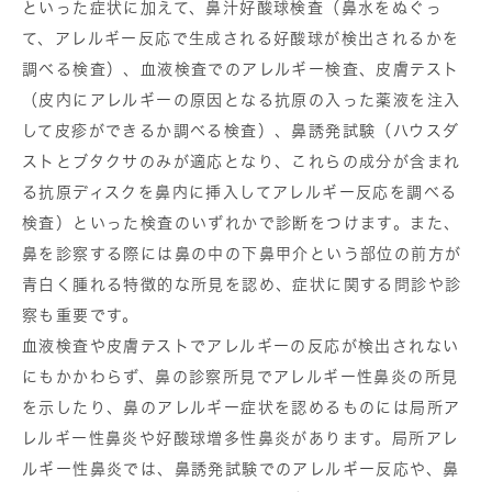
といった症状に加えて、鼻汁好酸球検査（鼻水をぬぐっ
て、アレルギー反応で生成される好酸球が検出されるかを
調べる検査）、血液検査でのアレルギー検査、皮膚テスト
（皮内にアレルギーの原因となる抗原の入った薬液を注入
して皮疹ができるか調べる検査）、鼻誘発試験（ハウスダ
ストとブタクサのみが適応となり、これらの成分が含まれ
る抗原ディスクを鼻内に挿入してアレルギー反応を調べる
検査）といった検査のいずれかで診断をつけます。また、
鼻を診察する際には鼻の中の下鼻甲介という部位の前方が
青白く腫れる特徴的な所見を認め、症状に関する問診や診
察も重要です。
血液検査や皮膚テストでアレルギーの反応が検出されない
にもかかわらず、鼻の診察所見でアレルギー性鼻炎の所見
を示したり、鼻のアレルギー症状を認めるものには局所ア
レルギー性鼻炎や好酸球増多性鼻炎があります。局所アレ
ルギー性鼻炎では、鼻誘発試験でのアレルギー反応や、鼻