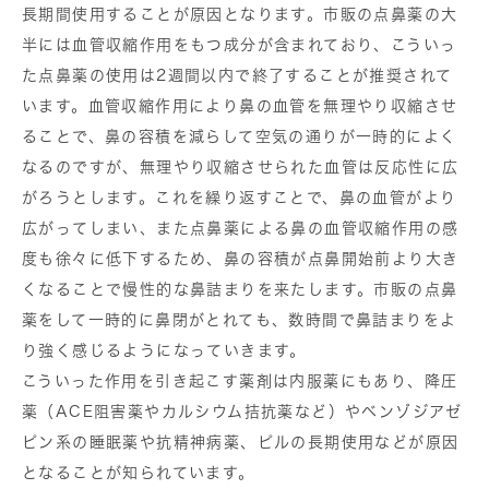
長期間使用することが原因となります。市販の点鼻薬の大
半には血管収縮作用をもつ成分が含まれており、こういっ
た点鼻薬の使用は2週間以内で終了することが推奨されて
います。血管収縮作用により鼻の血管を無理やり収縮させ
ることで、鼻の容積を減らして空気の通りが一時的によく
なるのですが、無理やり収縮させられた血管は反応性に広
がろうとします。これを繰り返すことで、鼻の血管がより
広がってしまい、また点鼻薬による鼻の血管収縮作用の感
度も徐々に低下するため、鼻の容積が点鼻開始前より大き
くなることで慢性的な鼻詰まりを来たします。市販の点鼻
薬をして一時的に鼻閉がとれても、数時間で鼻詰まりをよ
り強く感じるようになっていきます。
こういった作用を引き起こす薬剤は内服薬にもあり、降圧
薬（ACE阻害薬やカルシウム拮抗薬など）やベンゾジアゼ
ピン系の睡眠薬や抗精神病薬、ピルの長期使用などが原因
となることが知られています。