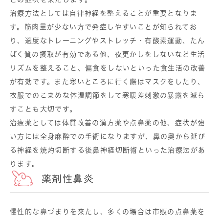
治療方法としては自律神経を整えることが重要となりま
す。筋肉量が少ない方で発症しやすいことが知られてお
り、適度なトレーニングやストレッチ・有酸素運動、たん
ぱく質の摂取が有効である他、夜更かしをしないなど生活
リズムを整えること、偏食をしないといった食生活の改善
が有効です。また寒いところに行く際はマスクをしたり、
衣服でのこまめな体温調節をして寒暖差刺激の暴露を減ら
すことも大切です。
治療薬としては体質改善の漢方薬や点鼻薬の他、症状が強
い方には全身麻酔での手術になりますが、鼻の奥から延び
る神経を焼灼切断する後鼻神経切断術といった治療法があ
ります。
薬剤性鼻炎
慢性的な鼻づまりを来たし、多くの場合は市販の点鼻薬を