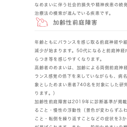
なめまいに伴う社会的損失や精神疾患の続
治療法の模索が進んでいる疾患です。
加齢性前庭障害
年齢ともにバランスを感じ取る前庭神経や細
減少が始まります。50代になると前庭神経
らつき等を感じやすくなります。
高齢者のめまいは、加齢による両側前庭神
ランス感覚の低下を来していながらも、病名
象としためまい患者740名を対象にした研
ります。）
加齢性前庭障害は2019年に診断基準が掲
ること・慢性の浮動性（景色が変わらずふ
こと・転倒を繰り返すことなどの症状を3か