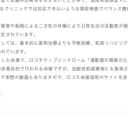
検査では基本的異常を示さないことが多く、温度刺激検査や
的なクリニックでは対応できないような精密検査でバランス機
行障害や転倒による二次性の外傷により日常生活の活動度が
報告されています。
としては、基本的に薬物治療よりも平衡訓練、前庭リハビリ
われています。
とした体操で、ロコモティブシンドローム「運動器の障害のた
防改善目的で行われる体操ですが、加齢性前庭障害にも推奨
能で実際の動画もありますので、ロコモ体操説明のサイトを添
)