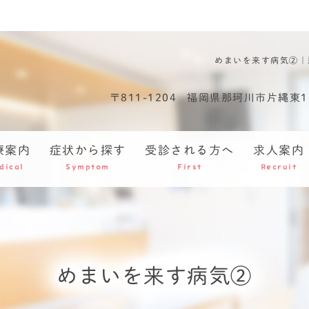
めまいを来す病気②｜
〒811-1204
福岡県那珂川市片縄東1丁
療案内
症状から探す
受診される方へ
求人案内
dical
Symptom
First
Recruit
めまいを来す病気②