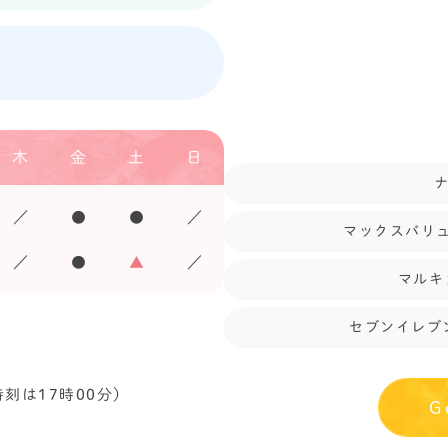
木
金
土
日
／
●
●
／
マックスバリュ
／
●
▲
／
マルキ
セブンイレブ
時刻は17時00分）
G