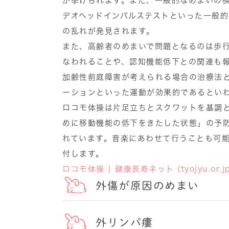
が挙げられます。また、一般的なめまいの
デオヘッドインパルステストといった一般
の乱れが発見されます。
また、高齢者のめまいで問題となるのは歩
なわれることや、認知機能低下との関連も
加齢性前庭障害が考えられる場合の治療法
ーションといった運動が効果的であるとい
ロコモ体操は片足立ちとスクワットを基調
めに移動機能の低下をきたした状態」の予
れています。音楽にあわせて行うことも可
付します。
ロコモ体操 | 健康長寿ネット (tyojyu.or.jp
外傷が原因のめまい
外リンパ瘻