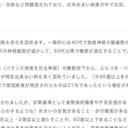
発・合併など問題視されており、近年めまい疾患の中で注目
胞も老化を認めます。一般的には40代で前庭神経の線維数
内の神経細胞が減少して、60代以降で機能が退化することで
経（バランス感覚を司る神経）の機能低下から、ふらつき・
が特定出来ない例も多く認めていました。（※65歳以上を
究で原因疾患が特定されたものは21％であったという報告が
載されましたが、診断基準として姿勢保持障害や不安定感があ
わふわするような）めまいの自覚があること・歩行障害があ
月以上・2項目以上満たすことや、60歳以上であることなど