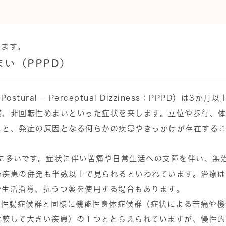
します。
い（PPPD）
tural― Perceptual Dizziness：PPPD）は3か月以
感、非回転性めまいといった症状を来します。立位や歩行、
こと、発症の原因となる何らかの疾患やきっかけが存在する
に多いです。症状に伴い苦痛や日常生活への支障を伴い、無
神疾患の併発も半数以上で見られるといわれています。治療は
や生活指導、抗うつ薬を使用する場合もあります。
敏性腸症候群と同様に機能性身体症候群（症状による苦痛や機
比較して大きい疾患）の１つととらえられていますが、慢性的