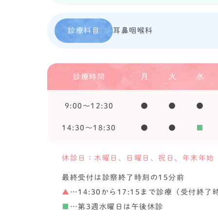
診療科目
耳鼻咽喉科
月
火
水
診療時間
9:00〜12:30
●
●
●
14:30〜18:30
●
●
■
休診日：木曜日、日曜日、祝日、年末年始
最終受付は診察終了時刻の15分前
▲
…14:30から17:15まで診療（受付終了
■
…第3週水曜日は午後休診