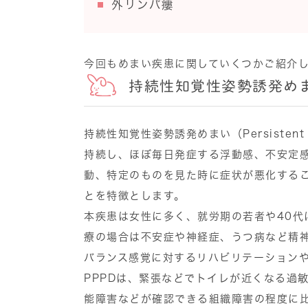
外リンパ瘻
今回もめまい疾患に関していくつかご紹介
持続性知覚性姿勢誘発めま
持続性知覚性姿勢誘発めまい（Persistent Pos
持続し、ほぼ毎日発症する浮動感、不安定
動、特定のものを見た時に症状が悪化する
とを特徴とします。
本疾患は女性に多く、就労期の若者や40代
療の場合は不安症や神経症、うつ病など精
バランス感覚に対するリハビリテーション
PPPDは、緊張などでトイレが近くなる過
能障害などが確認できる組織障害の程度に