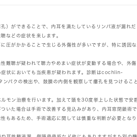
。
瘻孔）ができることで、内耳を満たしているリンパ液が漏れだ
難聴などの症状を来します。
耳に圧がかかることで生じる外傷性が多いですが、特に誘因な
発性難聴が疑われて聴力やめまい症状が変動する場合や、外傷
状においても当疾患が疑われます。診断はcochlin-
パ特異的タンパクの検出や、鼓膜の内側を観察して瘻孔を見つけるこ
ルモン治療を行います。加えて頭を30度挙上した状態で安
がついた場合は手術で改善する見込みがあり、内耳窓閉鎖術
能性もあるため、手術適応に関しては慎重な判断が必要となり
盪や耳性髄液漏、側頭骨骨折など他にもありますがまた別の