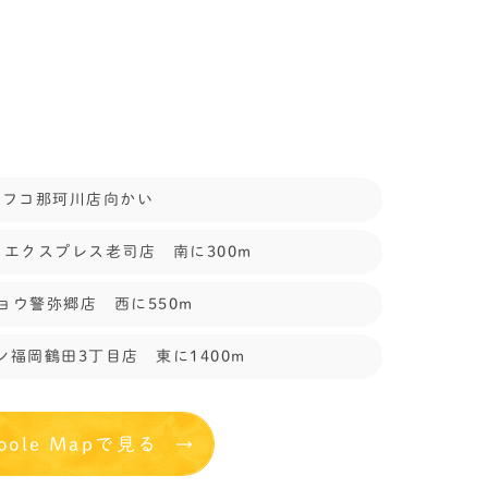
ナフコ那珂川店向かい
エクスプレス老司店 南に300m
ョウ警弥郷店 西に550m
ン福岡鶴田3丁目店 東に1400m
oole Mapで見る