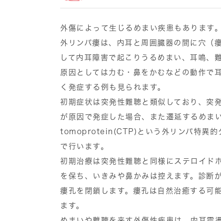
外傷によって生じるめまい疾患もあります
外リンパ瘻は、内耳と周囲臓器の間に穴（
して内耳障害で起こりうるめまい、耳鳴、
原因としては力む・鼻をかむなどの動作で
く発症する例も見られます。
初期症状は突発性難聴と類似しており、突
が原因で発症した場合、また遷延するめまい症
tomoprotein(CTP)という外リン
で行います。
初期治療は突発性難聴と同様にステロイドホ
を保ち、いきみや鼻かみは控えます。診断
瘻孔を閉鎖します。瘻孔は自然治癒する可
ます。
めまいや難聴を来す外傷性疾患は、内耳震